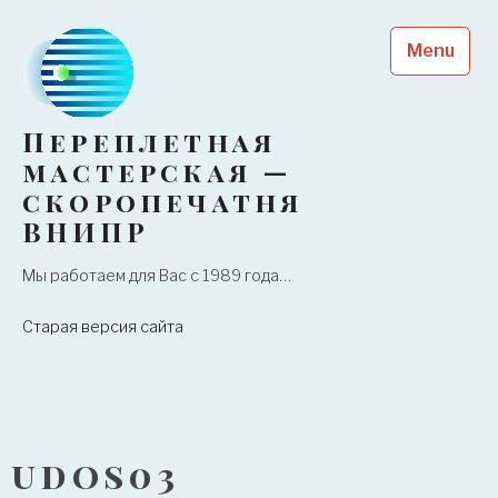
Skip
to
Menu
content
Переплетная
мастерская —
скоропечатня
ВНИПР
Мы работаем для Вас с 1989 года…
Старая версия сайта
udos03